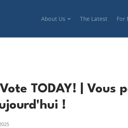
About Us
The Latest
For
AY!
Vote TODAY! | Vous 
jourd'hui !
2025