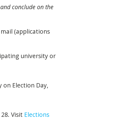
8 and conclude on the
 mail (applications
ipating university or
y on Election Day,
28. Vi
sit
Elections