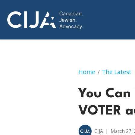
You Can Vote TOD
Home
The Latest
You Can 
VOTER au
CIJA
|
March 27, 