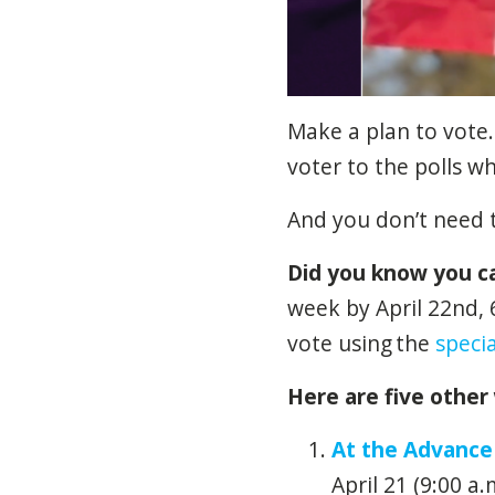
Make a plan to vote.
voter to the polls who
And you don’t need t
Did you know you c
week by April 22
nd
,
vote using
the
specia
Here are five other
At the Advance 
April 21 (9:00 a.