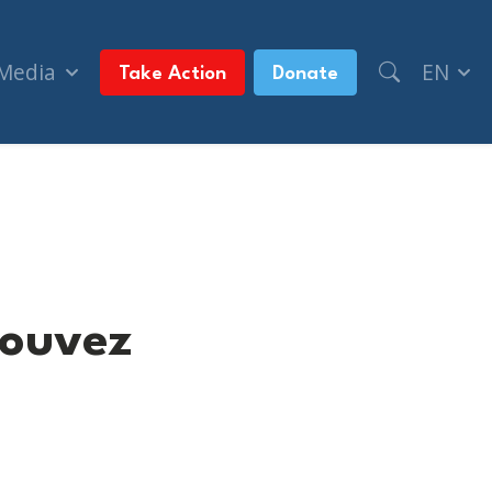
 Media
EN
Take Action
Donate
pouvez