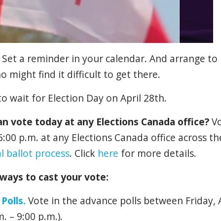
 Set a reminder in your calendar. And arrange to
 might find it difficult to get there.
o wait for Election Day on April 28
th
.
an vote
today
at any Elections Canada office?
Vo
 6:00 p.m. at any Elections Canada office across th
l ballot process
.
Click
here
for more details.
 ways to cast your vote:
Polls.
Vote in the advance polls between Friday, 
m. – 9:00 p.m.).