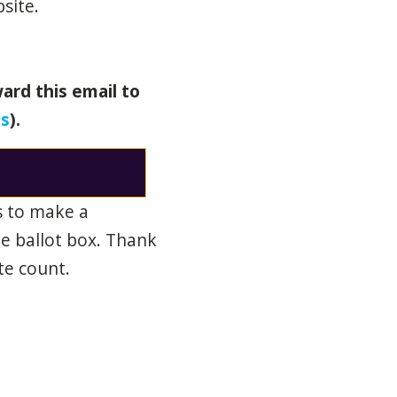
site.
ard this email to
es
).
s to make a
he ballot box. Thank
te count.