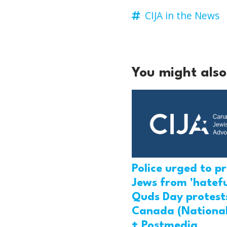
CIJA in the News
You might also 
Police urged to p
Jews from 'hatefu
Quds Day protests
Canada (National
+ Postmedia