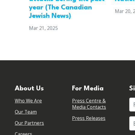
year (The Canadian
Mar 20, 
Jewish News)
Mar 21, 2025
About Us
For Media
S
Who We Are
Press Centre &
Fi
Media Contacts
Our Team
Press Releases
Our Partners
Careers