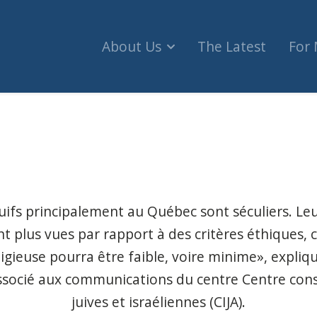
About Us
The Latest
For
ds: où va l'argent exactement? (Noovo Info)
uifs principalement au Québec sont séculiers. Leu
nt plus vues par rapport à des critères éthiques, 
ligieuse pourra être faible, voire minime», explique
ssocié aux communications du centre Centre consu
juives et israéliennes (CIJA).