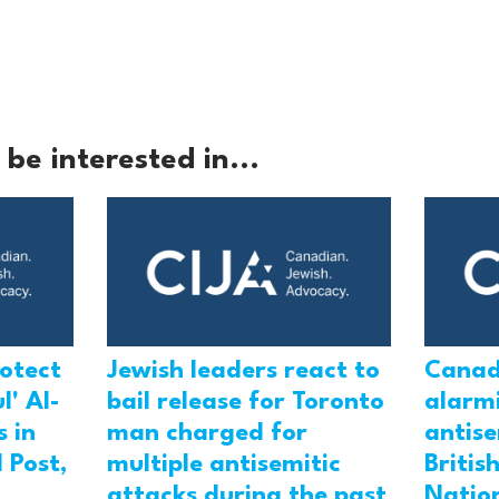
be interested in...
rotect
Jewish leaders react to
Canad
l' Al-
bail release for Toronto
alarmi
 in
man charged for
antis
 Post,
multiple antisemitic
Britis
attacks during the past
Natio