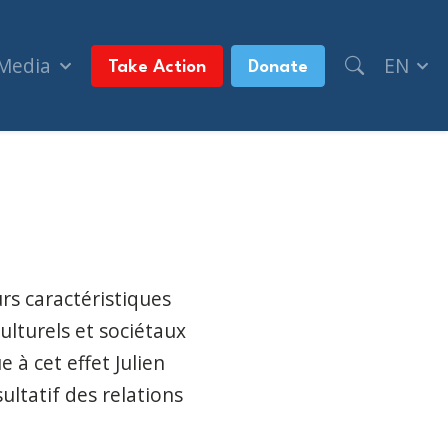
 Media
EN
Take Action
Donate
rs caractéristiques
culturels et sociétaux
 à cet effet Julien
ltatif des relations