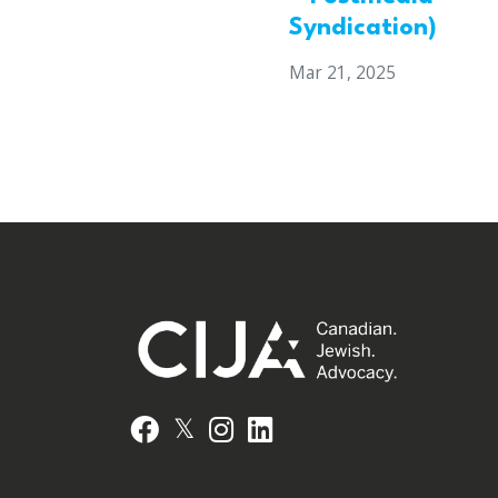
Syndication)
Mar 21, 2025
𝕏
Facebook
Instagram
LinkedIn