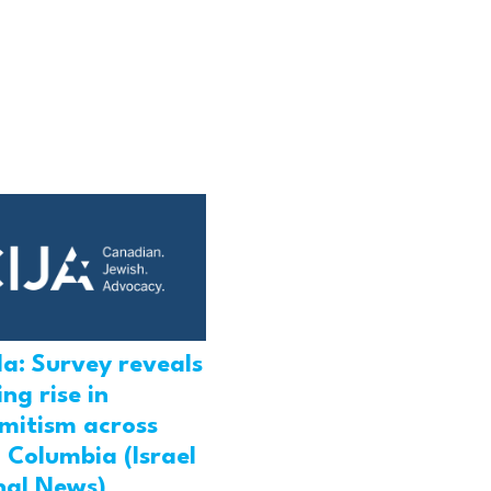
a: Survey reveals
ng rise in
emitism across
h Columbia (Israel
nal News)